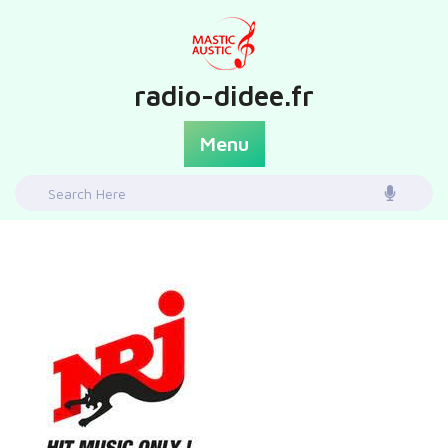
Skip
to
content
radio-didee.fr
Menu
Search
for: