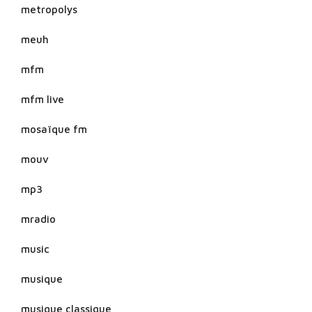
metropolys
meuh
mfm
mfm live
mosaïque fm
mouv
mp3
mradio
music
musique
musique classique