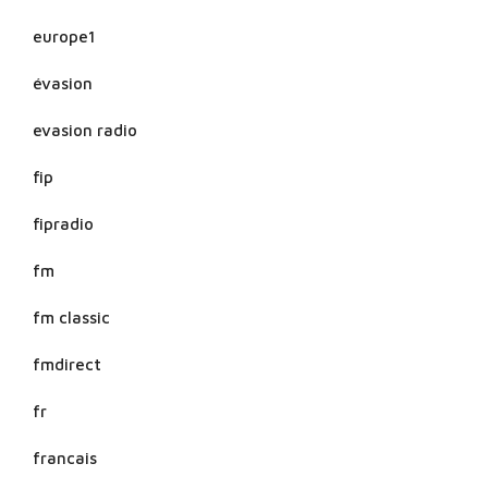
europe1
évasion
evasion radio
fip
fipradio
fm
fm classic
fmdirect
fr
francais