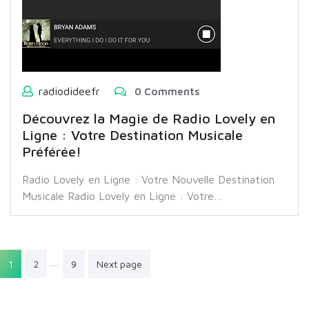
radiodideefr
0 Comments
Découvrez la Magie de Radio Lovely en
Ligne : Votre Destination Musicale
Préférée!
Radio Lovely en Ligne : Votre Nouvelle Destination
Musicale Radio Lovely en Ligne : Votre…
Pagination
…
1
2
9
Next page
des