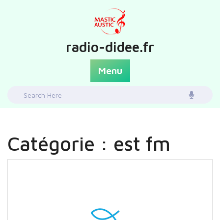
Skip
to
content
radio-didee.fr
Menu
Search
for:
Catégorie :
est fm