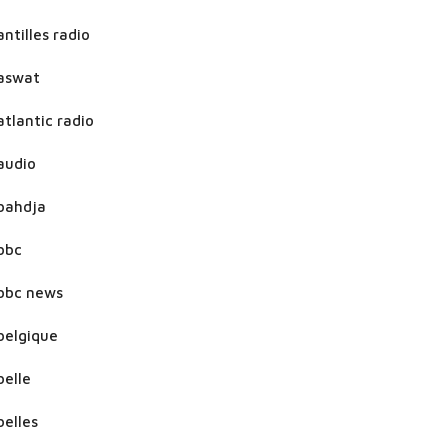
antilles radio
aswat
atlantic radio
audio
bahdja
bbc
bbc news
belgique
belle
belles