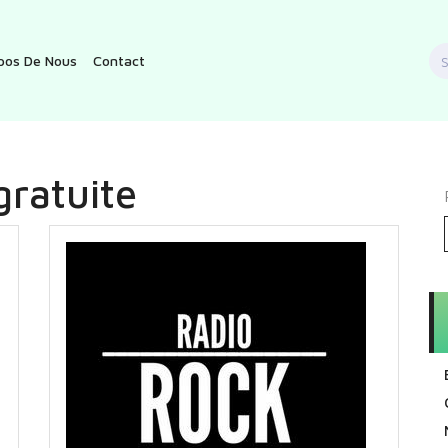
S
pos De Nous
Contact
f
gratuite