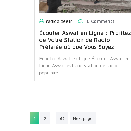
radiodideefr
0 Comments
Écouter Aswat en Ligne : Profitez
de Votre Station de Radio
Préférée où que Vous Soyez
Écouter Aswat en Ligne Écouter Aswat en
Ligne Aswat est une station de radio
populaire…
Pagination
…
1
2
69
Next page
des