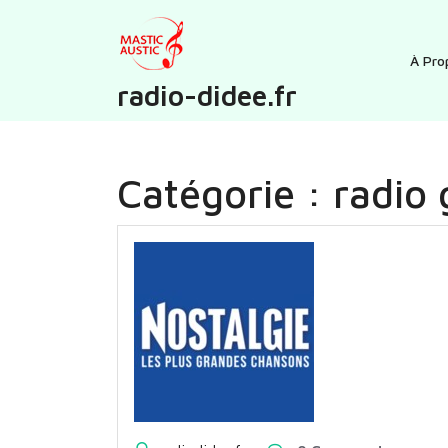
Skip
to
content
À Pro
radio-didee.fr
Catégorie :
radio 