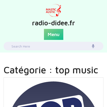
Skip
to
content
radio-didee.fr
Menu
Search
for:
Catégorie :
top music