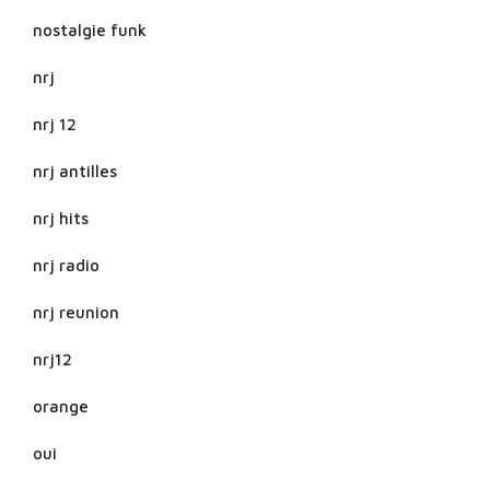
nostalgie funk
nrj
nrj 12
nrj antilles
nrj hits
nrj radio
nrj reunion
nrj12
orange
oui