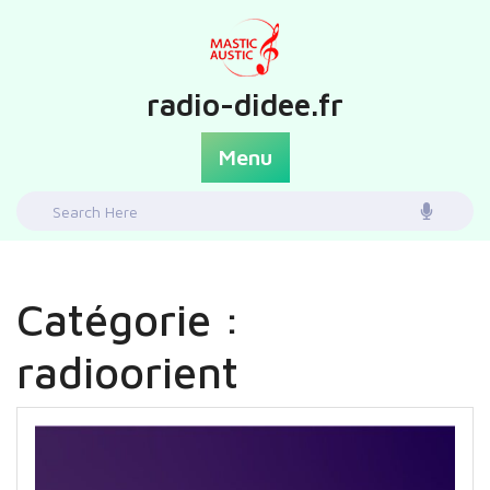
Skip
to
content
radio-didee.fr
Menu
Search
for:
Catégorie :
radioorient