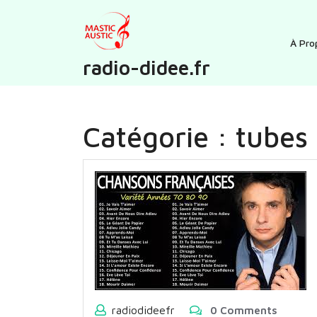
Skip
to
content
À Pro
radio-didee.fr
Catégorie :
tubes
radiodideefr
0 Comments