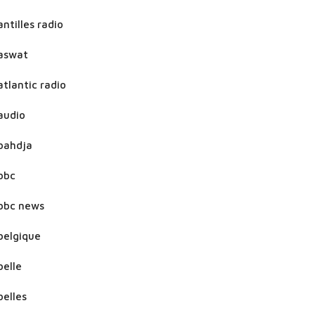
antilles radio
aswat
atlantic radio
audio
bahdja
bbc
bbc news
belgique
belle
belles