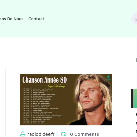
S
pos De Nous
Contact
f
radiodideefr
0 Comments