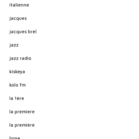
italienne
jacques
jacques brel
jazz
jazz radio
kiskeya
kolo fm
la 1ère
la premiere
la première
ligne