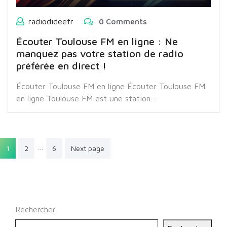
radiodideefr
0 Comments
Écouter Toulouse FM en ligne : Ne
manquez pas votre station de radio
préférée en direct !
Écouter Toulouse FM en ligne Écouter Toulouse FM
en ligne Toulouse FM est une station…
Pagination
…
1
2
6
Next page
des
publications
Rechercher