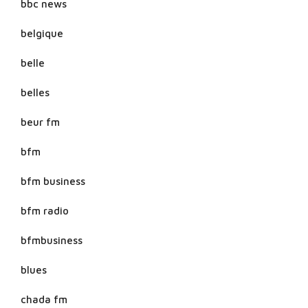
bbc news
belgique
belle
belles
beur fm
bfm
bfm business
bfm radio
bfmbusiness
blues
chada fm