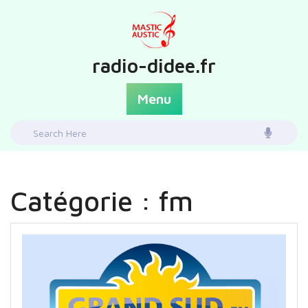
Skip
to
content
radio-didee.fr
Menu
Search
for:
Catégorie :
fm