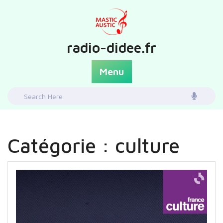
Skip
to
content
radio-didee.fr
Menu
Search
for:
Catégorie :
culture