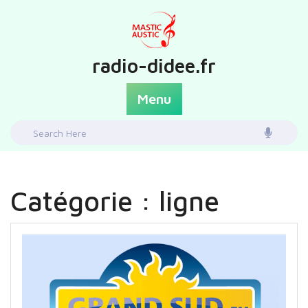
Skip
to
content
radio-didee.fr
Menu
Search
for:
Catégorie :
ligne