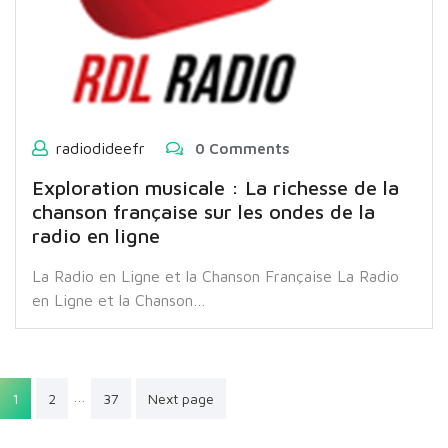
radiodideefr
0 Comments
Exploration musicale : La richesse de la
chanson française sur les ondes de la
radio en ligne
La Radio en Ligne et la Chanson Française La Radio
en Ligne et la Chanson…
Pagination
…
1
2
37
Next page
des