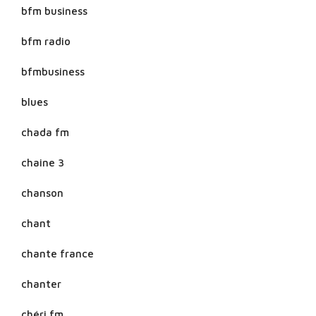
bfm business
bfm radio
bfmbusiness
blues
chada fm
chaine 3
chanson
chant
chante france
chanter
chéri fm