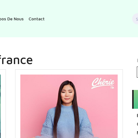
S
pos De Nous
Contact
f
france