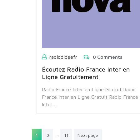
radiodideefr
0 Comments
Écoutez Radio France Inter en
Ligne Gratuitement
Radio France Inter en Ligne Gratuit Radio
France Inter en Ligne Gratuit Radio France
Inter…
Pagination
…
1
2
11
Next page