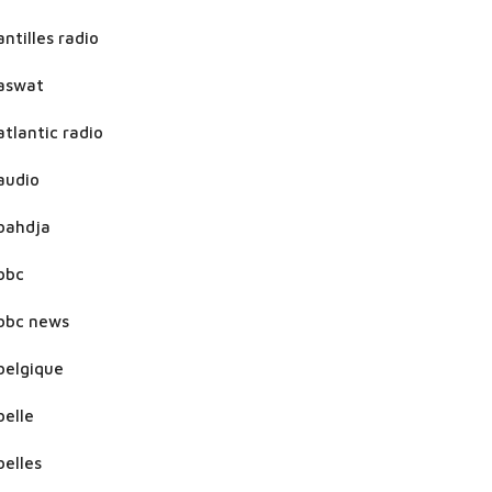
antilles radio
aswat
atlantic radio
audio
bahdja
bbc
bbc news
belgique
belle
belles