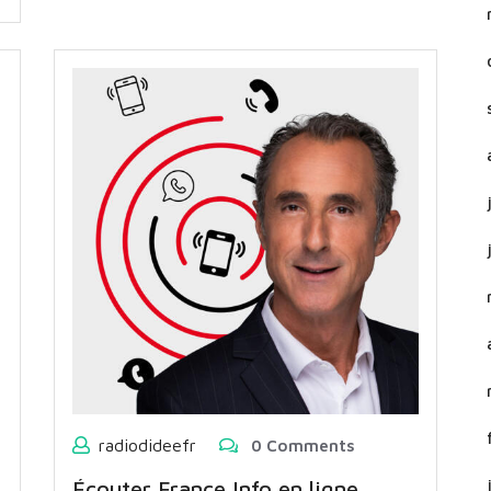
radiodideefr
0 Comments
Écouter France Info en ligne