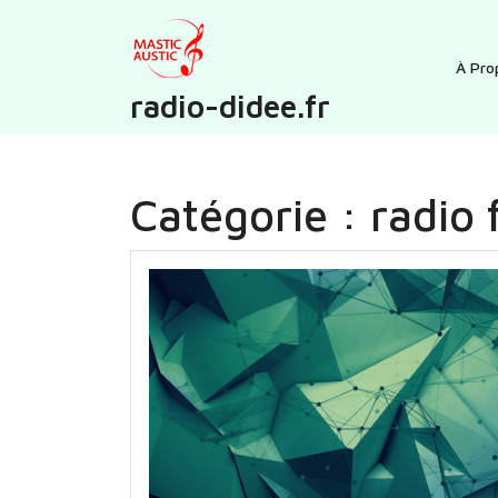
Skip
to
content
À Pro
radio-didee.fr
Catégorie :
radio 