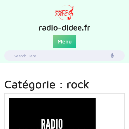
Skip
to
content
radio-didee.fr
Menu
Search
for:
Catégorie :
rock