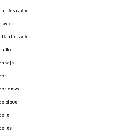
antilles radio
aswat
atlantic radio
audio
bahdja
bbc
bbc news
belgique
belle
belles