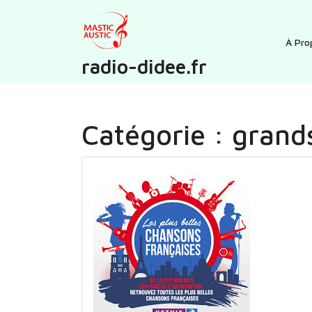
Skip
to
content
À Pro
radio-didee.fr
Catégorie :
grand