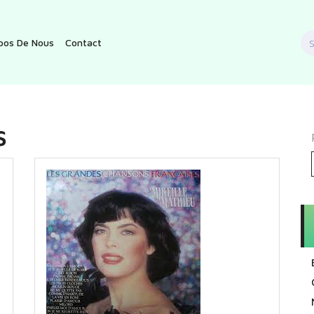
S
pos De Nous
Contact
f
s