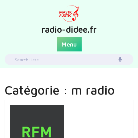
Skip
to
content
radio-didee.fr
Menu
Search
for:
Catégorie :
m radio