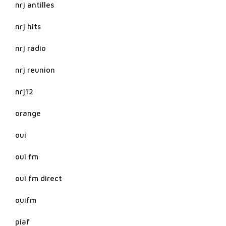
nrj antilles
nrj hits
nrj radio
nrj reunion
nrj12
orange
oui
oui fm
oui fm direct
ouifm
piaf