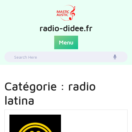
Skip
to
content
radio-didee.fr
Menu
Search
for:
Catégorie :
radio
latina