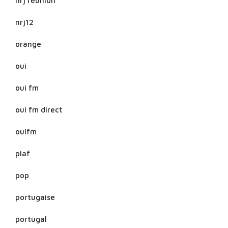
nrj reunion
nrj12
orange
oui
oui fm
oui fm direct
ouifm
piaf
pop
portugaise
portugal