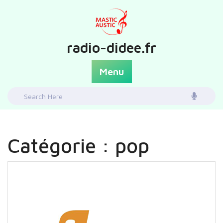
Skip
to
content
radio-didee.fr
Menu
Search
for:
Catégorie :
pop