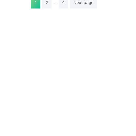
Pagination
…
1
2
4
Next page
des
publications