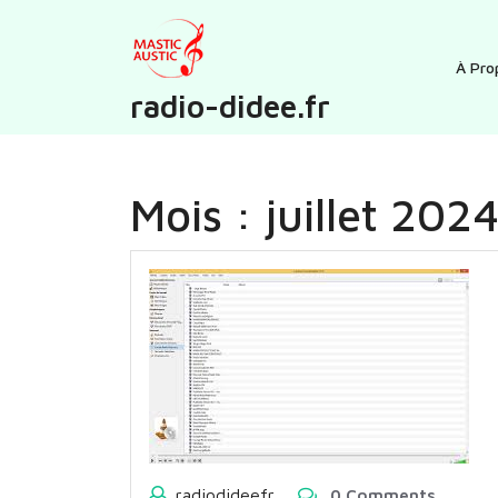
Skip
to
content
À Pro
radio-didee.fr
Mois :
juillet 202
radiodideefr
0 Comments