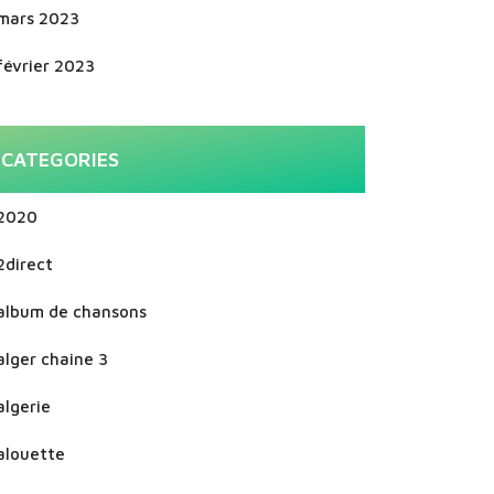
mars 2023
février 2023
CATEGORIES
2020
2direct
album de chansons
alger chaine 3
algerie
alouette