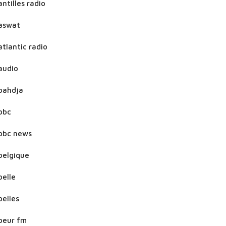
antilles radio
aswat
atlantic radio
audio
bahdja
bbc
bbc news
belgique
belle
belles
beur fm