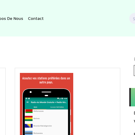
S
pos De Nous
Contact
f
4