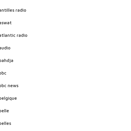
antilles radio
aswat
atlantic radio
audio
bahdja
bbc
bbc news
belgique
belle
belles