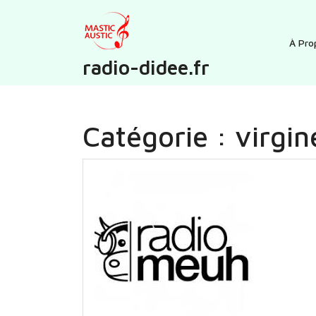
Skip
to
content
À Pro
radio-didee.fr
Catégorie :
virgin