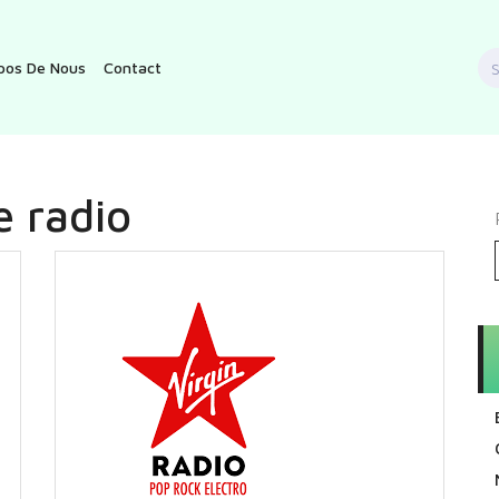
S
pos De Nous
Contact
f
e radio