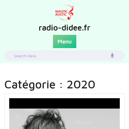
Skip
to
content
radio-didee.fr
Menu
Search
for:
Catégorie :
2020