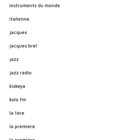
instruments du monde
italienne
jacques
jacques brel
jazz
jazz radio
kiskeya
kolo fm
la 1ère
la premiere
la première