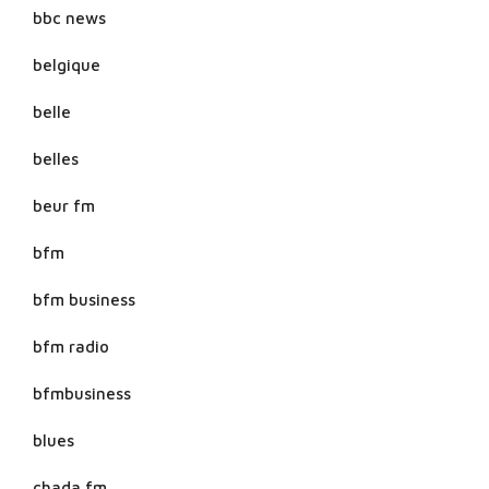
bbc news
belgique
belle
belles
beur fm
bfm
bfm business
bfm radio
bfmbusiness
blues
chada fm