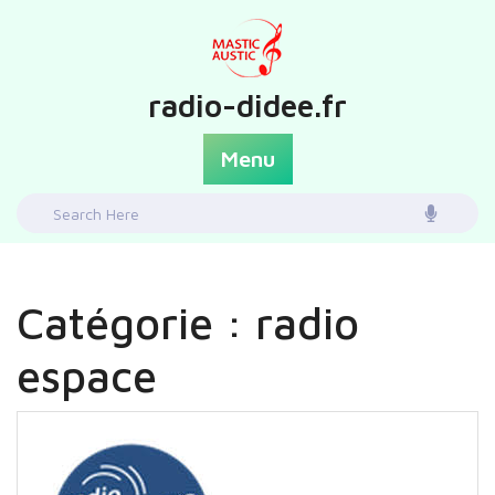
Skip
to
content
radio-didee.fr
Menu
Search
for:
Catégorie :
radio
espace