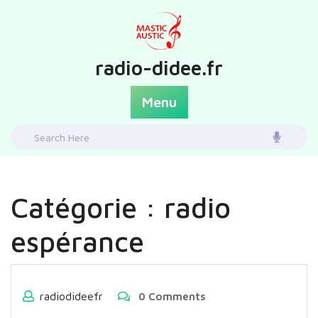
Skip
to
content
radio-didee.fr
Menu
Search
for:
Catégorie :
radio
espérance
radiodideefr
0 Comments