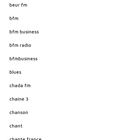
beur fm
bfm
bfm business
bfm radio
bfmbusiness
blues
chada fm
chaine 3
chanson
chant
chante france