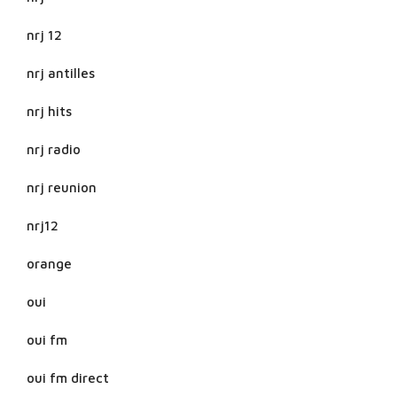
nrj 12
nrj antilles
nrj hits
nrj radio
nrj reunion
nrj12
orange
oui
oui fm
oui fm direct