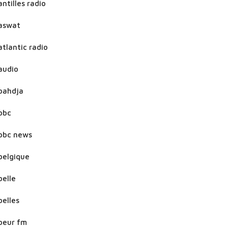
antilles radio
aswat
atlantic radio
audio
bahdja
bbc
bbc news
belgique
belle
belles
beur fm