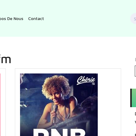
S
pos De Nous
Contact
f
fm