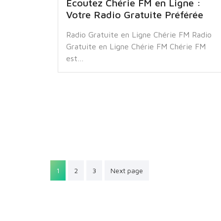
Écoutez Chérie FM en Ligne :
Votre Radio Gratuite Préférée
Radio Gratuite en Ligne Chérie FM Radio
Gratuite en Ligne Chérie FM Chérie FM
est…
Pagination
1
2
3
Next page
des
publications