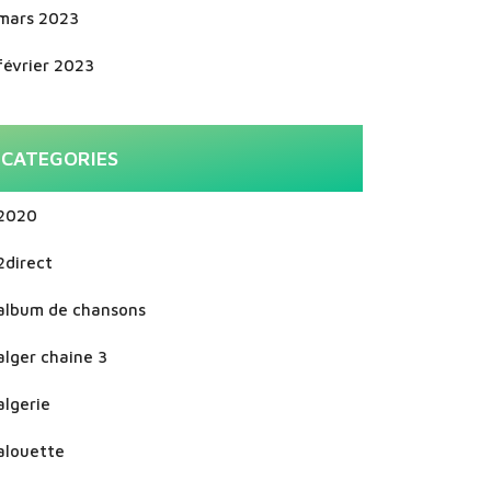
mars 2023
février 2023
CATEGORIES
2020
2direct
album de chansons
alger chaine 3
algerie
alouette