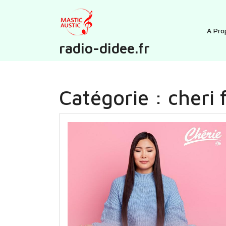
Skip
to
content
À Pro
radio-didee.fr
Catégorie :
cheri 