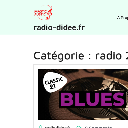
Skip
to
content
À Pro
radio-didee.fr
Catégorie :
radio 
radiodideefr
0 Comments