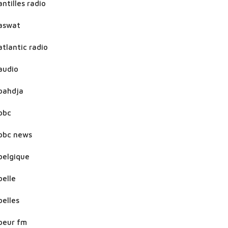
antilles radio
aswat
atlantic radio
audio
bahdja
bbc
bbc news
belgique
belle
belles
beur fm