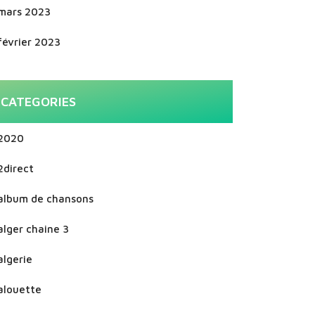
mars 2023
février 2023
CATEGORIES
2020
2direct
album de chansons
alger chaine 3
algerie
alouette