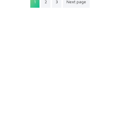
Pagination
1
2
3
Next page
des
publications