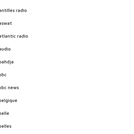
antilles radio
aswat
atlantic radio
audio
bahdja
bbc
bbc news
belgique
belle
belles