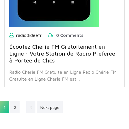
radiodideefr
0 Comments
Écoutez Chérie FM Gratuitement en
Ligne : Votre Station de Radio Préférée
à Portée de Clics
Radio Chérie FM Gratuite en Ligne Radio Chérie FM
Gratuite en Ligne Chérie FM est…
Pagination
…
1
2
4
Next page
des
publications