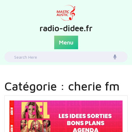
Skip
to
content
radio-didee.fr
Menu
Search
for:
Catégorie :
cherie fm