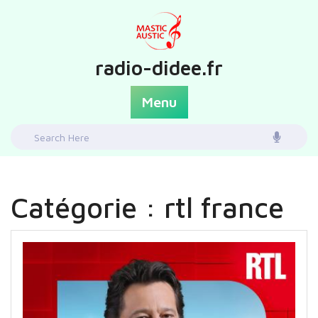
Skip
to
content
radio-didee.fr
Menu
Search
for:
Catégorie :
rtl france