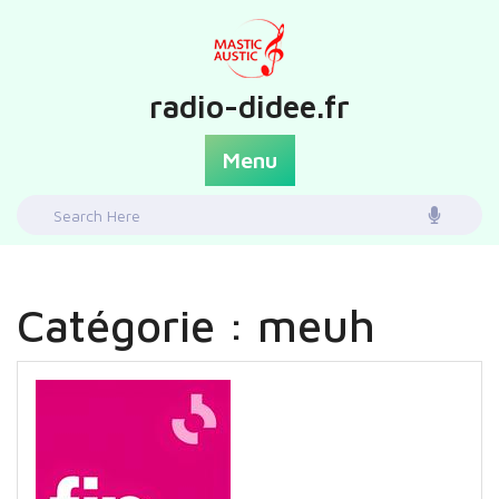
Skip
to
content
radio-didee.fr
Menu
Search
for:
Catégorie :
meuh