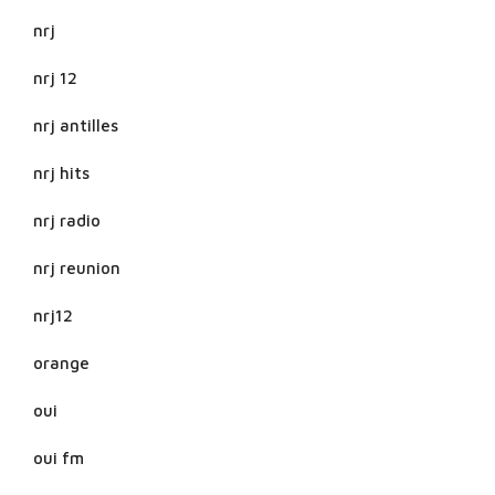
nrj
nrj 12
nrj antilles
nrj hits
nrj radio
nrj reunion
nrj12
orange
oui
oui fm