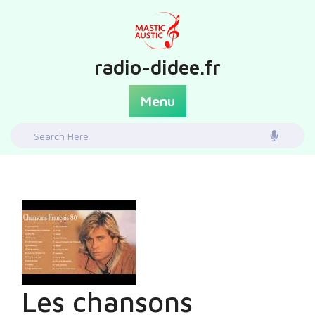
Skip
to
content
radio-didee.fr
Menu
Search
for:
Les chansons