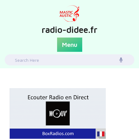
Skip
to
content
radio-didee.fr
Menu
Search
for: