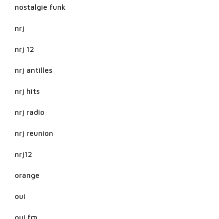
nostalgie funk
nrj
nrj 12
nrj antilles
nrj hits
nrj radio
nrj reunion
nrj12
orange
oui
oui fm