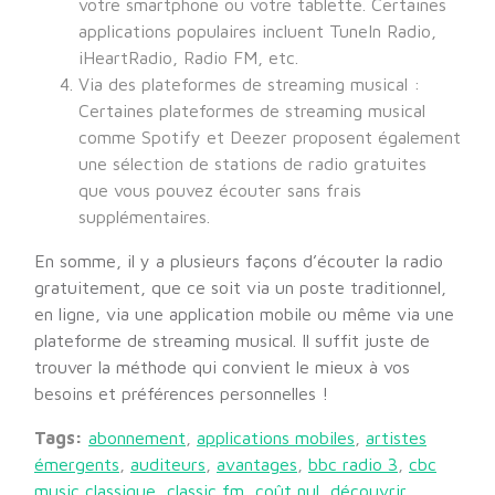
votre smartphone ou votre tablette. Certaines
applications populaires incluent TuneIn Radio,
iHeartRadio, Radio FM, etc.
Via des plateformes de streaming musical :
Certaines plateformes de streaming musical
comme Spotify et Deezer proposent également
une sélection de stations de radio gratuites
que vous pouvez écouter sans frais
supplémentaires.
En somme, il y a plusieurs façons d’écouter la radio
gratuitement, que ce soit via un poste traditionnel,
en ligne, via une application mobile ou même via une
plateforme de streaming musical. Il suffit juste de
trouver la méthode qui convient le mieux à vos
besoins et préférences personnelles !
Tags:
abonnement
,
applications mobiles
,
artistes
émergents
,
auditeurs
,
avantages
,
bbc radio 3
,
cbc
music classique
,
classic fm
,
coût nul
,
découvrir