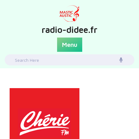
Skip
to
content
radio-didee.fr
Menu
Search
for: