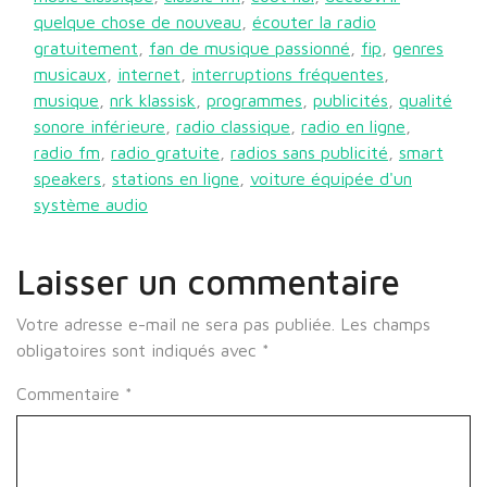
quelque chose de nouveau
,
écouter la radio
gratuitement
,
fan de musique passionné
,
fip
,
genres
musicaux
,
internet
,
interruptions fréquentes
,
musique
,
nrk klassisk
,
programmes
,
publicités
,
qualité
sonore inférieure
,
radio classique
,
radio en ligne
,
radio fm
,
radio gratuite
,
radios sans publicité
,
smart
speakers
,
stations en ligne
,
voiture équipée d'un
système audio
Laisser un commentaire
Votre adresse e-mail ne sera pas publiée.
Les champs
obligatoires sont indiqués avec
*
Commentaire
*