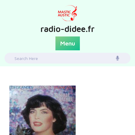
Skip
to
content
radio-didee.fr
Menu
Search
for: