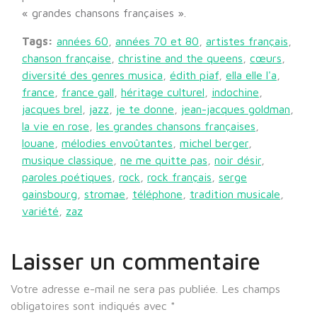
« grandes chansons françaises ».
Tags:
années 60
,
années 70 et 80
,
artistes français
,
chanson française
,
christine and the queens
,
cœurs
,
diversité des genres musica
,
édith piaf
,
ella elle l'a
,
france
,
france gall
,
héritage culturel
,
indochine
,
jacques brel
,
jazz
,
je te donne
,
jean-jacques goldman
,
la vie en rose
,
les grandes chansons françaises
,
louane
,
mélodies envoûtantes
,
michel berger
,
musique classique
,
ne me quitte pas
,
noir désir
,
paroles poétiques
,
rock
,
rock français
,
serge
gainsbourg
,
stromae
,
téléphone
,
tradition musicale
,
variété
,
zaz
Laisser un commentaire
Votre adresse e-mail ne sera pas publiée.
Les champs
obligatoires sont indiqués avec
*