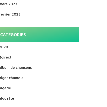
mars 2023
février 2023
CATEGORIES
2020
2direct
album de chansons
alger chaine 3
algerie
alouette