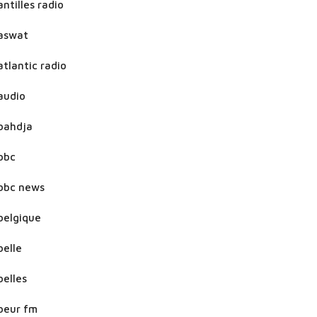
antilles radio
aswat
atlantic radio
audio
bahdja
bbc
bbc news
belgique
belle
belles
beur fm