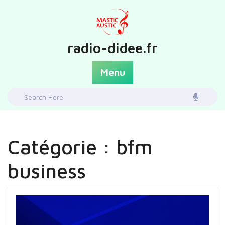
Skip
to
content
radio-didee.fr
Menu
Search
for:
Catégorie :
bfm
business