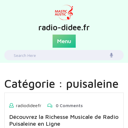
Skip
to
content
radio-didee.fr
Menu
Search
for:
Catégorie :
puisaleine
radiodideefr
0 Comments
Découvrez la Richesse Musicale de Radio
Puisaleine en Ligne