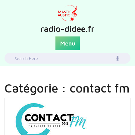
Skip
to
content
radio-didee.fr
Menu
Search
for:
Catégorie :
contact fm