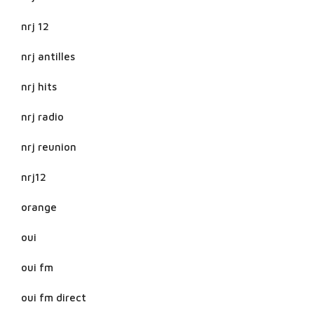
nrj 12
nrj antilles
nrj hits
nrj radio
nrj reunion
nrj12
orange
oui
oui fm
oui fm direct