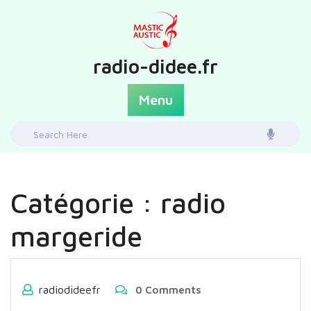
Skip
to
content
radio-didee.fr
Menu
Search
for:
Catégorie :
radio
margeride
radiodideefr
0 Comments