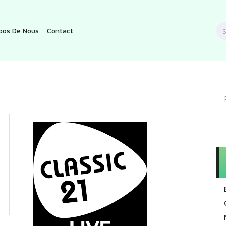
S
pos De Nous
Contact
f