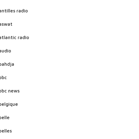
antilles radio
aswat
atlantic radio
audio
bahdja
bbc
bbc news
belgique
belle
belles