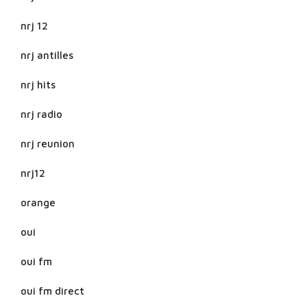
nrj 12
nrj antilles
nrj hits
nrj radio
nrj reunion
nrj12
orange
oui
oui fm
oui fm direct