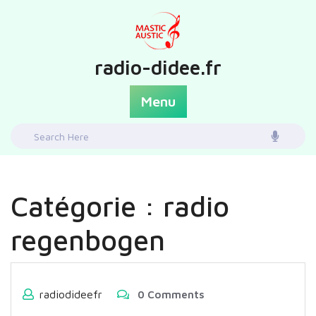
Skip
to
content
radio-didee.fr
Menu
Search
for:
Catégorie :
radio
regenbogen
radiodideefr
0 Comments