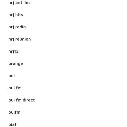
nrj antilles
nrj hits
nrj radio
nrj reunion
nrj12
orange
oui
oui fm
oui fm direct
ouifm
piaf