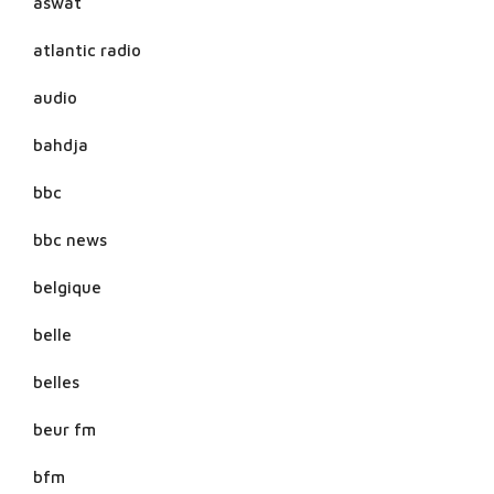
aswat
atlantic radio
audio
bahdja
bbc
bbc news
belgique
belle
belles
beur fm
bfm