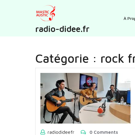
Skip
to
content
À Pro
radio-didee.fr
Catégorie :
rock 
radiodideefr
0 Comments