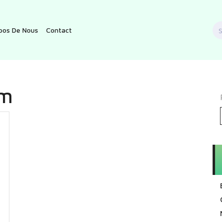
S
pos De Nous
Contact
f
fm