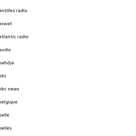
antilles radio
aswat
atlantic radio
audio
bahdja
bbc
bbc news
belgique
belle
belles