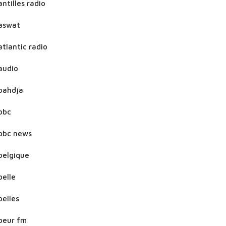
antilles radio
aswat
atlantic radio
audio
bahdja
bbc
bbc news
belgique
belle
belles
beur fm