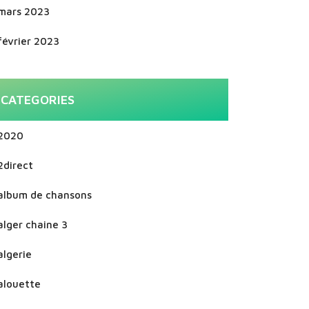
mars 2023
février 2023
CATEGORIES
2020
2direct
album de chansons
alger chaine 3
algerie
alouette