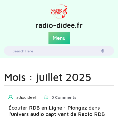
Skip
to
content
radio-didee.fr
Menu
Search
for:
Mois :
juillet 2025
radiodideefr
0 Comments
Écouter RDB en Ligne : Plongez dans
l’univers audio captivant de Radio RDB