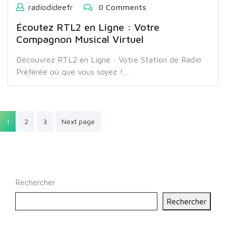
radiodideefr
0 Comments
Écoutez RTL2 en Ligne : Votre
Compagnon Musical Virtuel
Découvrez RTL2 en Ligne : Votre Station de Radio
Préférée où que vous soyez !…
Pagination
1
2
3
Next page
des
publications
Rechercher
Rechercher