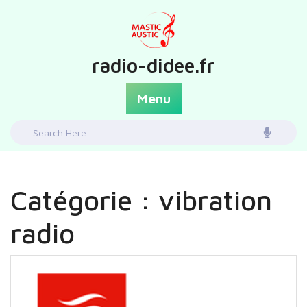
Skip
to
content
radio-didee.fr
Menu
Search
for:
Catégorie :
vibration
radio