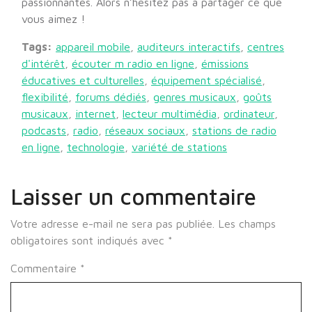
passionnantes. Alors n’hésitez pas à partager ce que
vous aimez !
Tags:
appareil mobile
,
auditeurs interactifs
,
centres
d'intérêt
,
écouter m radio en ligne
,
émissions
éducatives et culturelles
,
équipement spécialisé
,
flexibilité
,
forums dédiés
,
genres musicaux
,
goûts
musicaux
,
internet
,
lecteur multimédia
,
ordinateur
,
podcasts
,
radio
,
réseaux sociaux
,
stations de radio
en ligne
,
technologie
,
variété de stations
Laisser un commentaire
Votre adresse e-mail ne sera pas publiée.
Les champs
obligatoires sont indiqués avec
*
Commentaire
*