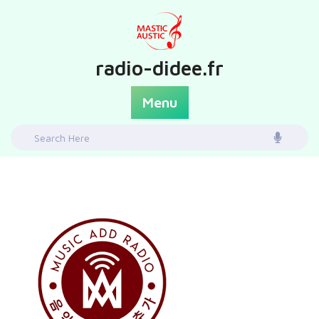
Skip
to
content
radio-didee.fr
Menu
Search
for: