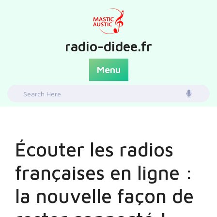
Skip
to
content
radio-didee.fr
Menu
Search
for:
Écouter les radios
françaises en ligne :
la nouvelle façon de