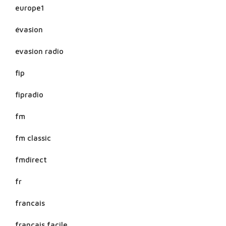
europe1
évasion
evasion radio
fip
fipradio
fm
fm classic
fmdirect
fr
francais
francais facile