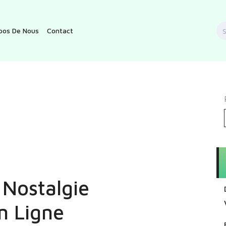
S
pos De Nous
Contact
f
 Nostalgie
n Ligne