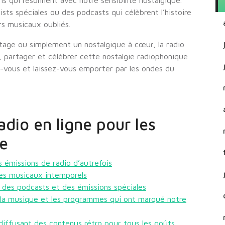
s qui résonnent avec notre sensibilité nostalgique.
sts spéciales ou des podcasts qui célèbrent l’histoire
rs musicaux oubliés.
age ou simplement un nostalgique à cœur, la radio
, partager et célébrer cette nostalgie radiophonique
z-vous et laissez-vous emporter par les ondes du
adio en ligne pour les
ie
 émissions de radio d’autrefois
ues musicaux intemporels
rs des podcasts et des émissions spéciales
 la musique et les programmes qui ont marqué notre
 diffusant des contenus rétro pour tous les goûts