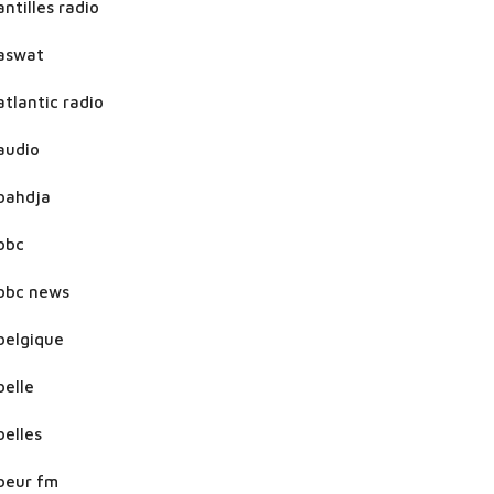
antilles radio
aswat
atlantic radio
audio
bahdja
bbc
bbc news
belgique
belle
belles
beur fm