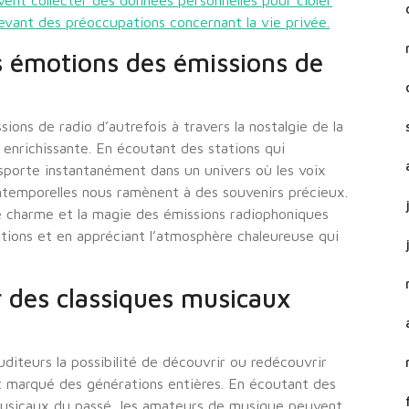
vent collecter des données personnelles pour cibler
levant des préoccupations concernant la vie privée.
s émotions des émissions de
ions de radio d’autrefois à travers la nostalgie de la
 enrichissante. En écoutant des stations qui
sporte instantanément dans un univers où les voix
intemporelles nous ramènent à des souvenirs précieux.
e charme et la magie des émissions radiophoniques
ions et en appréciant l’atmosphère chaleureuse qui
r des classiques musicaux
auditeurs la possibilité de découvrir ou redécouvrir
t marqué des générations entières. En écoutant des
musicaux du passé, les amateurs de musique peuvent