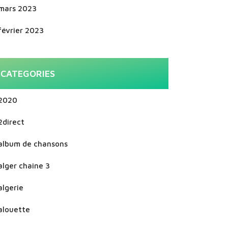
mars 2023
février 2023
CATEGORIES
2020
2direct
album de chansons
alger chaine 3
algerie
alouette