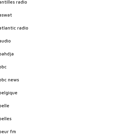
antilles radio
aswat
atlantic radio
audio
bahdja
bbc
bbc news
belgique
belle
belles
beur fm