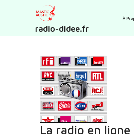
Skip
to
content
À Pro
radio-didee.fr
La radio en ligne