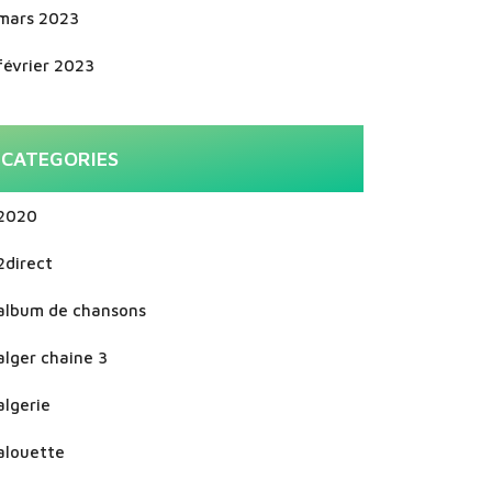
mars 2023
février 2023
CATEGORIES
2020
2direct
album de chansons
alger chaine 3
algerie
alouette