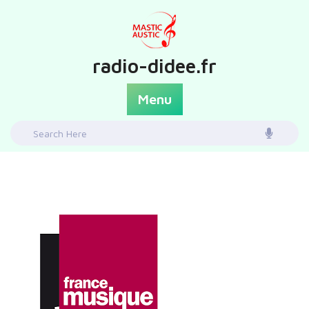
Skip
to
content
radio-didee.fr
Menu
Search
for: